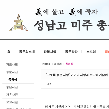
홈
동문회소개
장학사업
동문광장
소모임
갤
Home
›
갤러리
›
동영상
자료사진
동문사진
`그토록 붉은 사랑` 어머니 사랑과 수고에 가슴이 찡
동영상
Dale
좋은사진
자유사진
모교사진
임 태주 시인의 어머니가 남긴 유언의 글 너무도 가