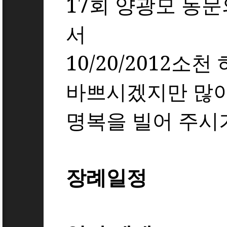
17
회 양광모
동문
서
10/20/2012
소천
바쁘시겠지만
많
명복을 빌어 주시
장례일정