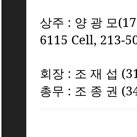
상주
:
양 광 모
(17
6115 Cell, 213-5
회장
:
조 재 섭
(3
총무
:
조 종 권
(3