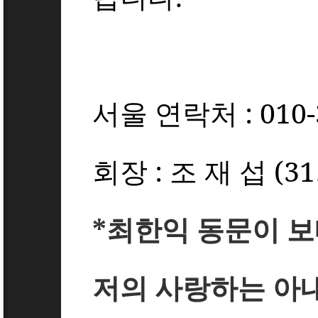
서울 연락처
: 010
회장
:
조 재 섭
(31
*
최한익 동문이 보
저의 사랑하는 아