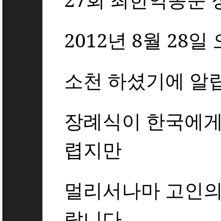
2012
년
8
월
28
일 
소천 하셨기에 알
장례식이 한국에게
렵지만
멀리서나마 고인의
랍니다
.