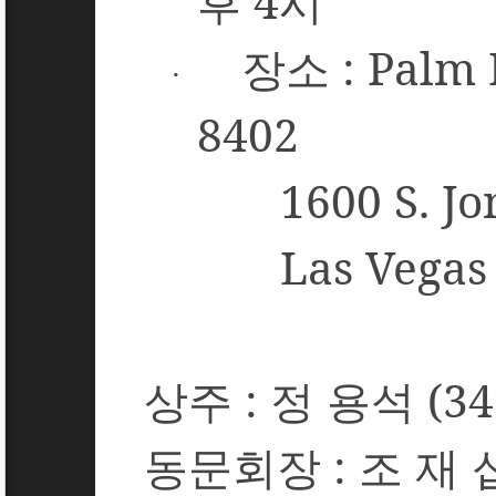
후
4
시
장소
: Palm 
·
8402
1600 S. Jo
Las Vegas
상주
:
정 용석
(34
동문회장
:
조 재 