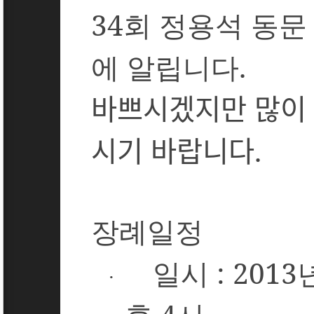
34
회
정용석 동
에 알립니다
.
바쁘시겠지만 많이
시기 바랍니다
.
장례일정
일시
: 2013
·