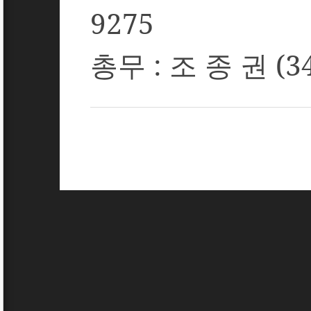
9275
총무
:
조 종 권
(3