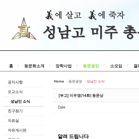
홈
동문회소개
장학사업
동문광장
소모임
갤
Home
›
동문광장
›
성남인 소식
공지사항
모교소식
[부고] 이우영(14회) 동문상
성남인 소식
Dale
친구찾기
자료실
자유게시판
알려 드립니다