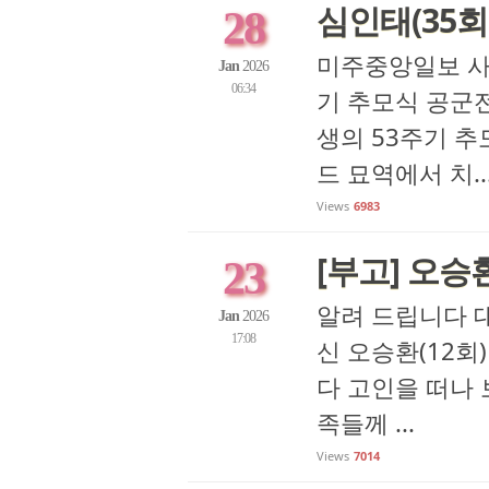
심인태(35회
28
미주중앙일보 사
Jan
2026
06:34
기 추모식 공군
생의 53주기 추
드 묘역에서 치..
Views
6983
[부고] 오승
23
알려 드립니다 대
Jan
2026
17:08
신 오승환(12회
다 고인을 떠나 
족들께 ...
Views
7014