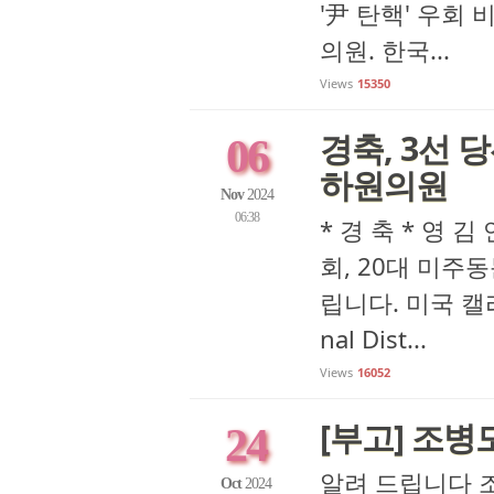
'尹 탄핵' 우회
의원. 한국...
Views
15350
경축, 3선 당
06
하원의원
Nov
2024
06:38
* 경 축 * 영 김
회, 20대 미주
립니다. 미국 캘리포
nal Dist...
Views
16052
[부고] 조병
24
알려 드립니다 조
Oct
2024