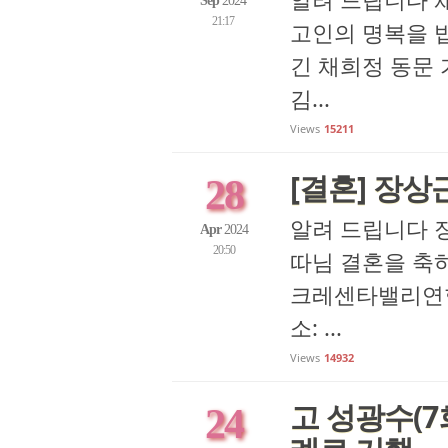
Sep
2024
21:17
고인의 명복을 빕
긴 채희정 동문 
김...
Views
15211
[결혼] 장상근
28
알려 드립니다 장상
Apr
2024
20:50
따님 결혼을 축하 드
크레센타밸리연합감리교
소: ...
Views
14932
고 성광수(7
24