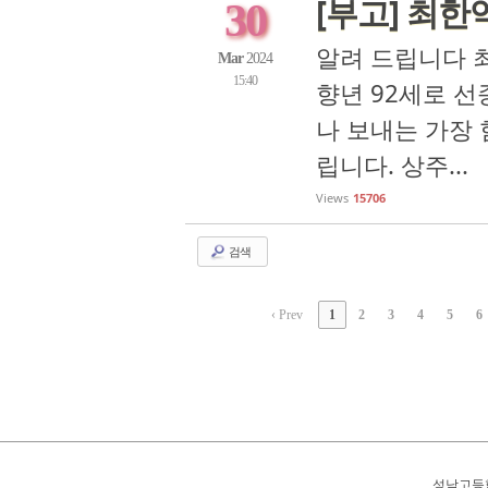
[부고] 최한
30
알려 드립니다 
Mar
2024
15:40
향년 92세로 선
나 보내는 가장 
립니다. 상주...
Views
15706
검색
‹ Prev
1
2
3
4
5
6
성남고등