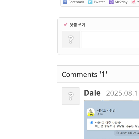
Facebook
Twitter
Me2day
Y
✔
댓글 쓰기
?
'1'
Comments
Dale
2025.08.1
?