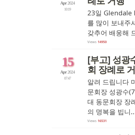
례로 거행
Apr
2024
10:19
23일 Glenda
를 많이 보내주셔
갖추어 배웅해 드렸
Views
14950
[부고] 성광
15
회 장례로 
Apr
2024
07:47
알려 드립니다 미
문회장 성광수(7
대 동문회장 장
의 명복을 빕니..
Views
16531