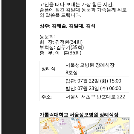
고인을 떠나 보내는 가장 힘든 시간,
슬픔에 잠긴 김일대
동문과 가족들께 위로
의
말씀을 드립니다.
상주: 김태술,
김일대, 김석
동문회:
회 장: 김정환(34회)
부회장: 김두기(35회)
총 무: 이 훈(36회)
서울성모병원 장례식장
장례식
8호실
입관: 07월 22일 (화) 15:00
발인: 07
월 23일 (수)
06:00
주소:
서울시 서초구 반포대로 222
1]
가톨릭대학교 서울성모병원 장례식장