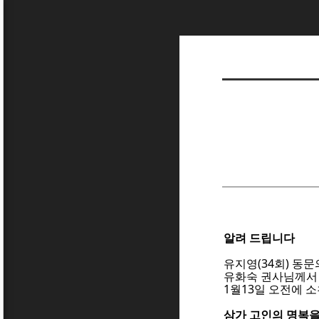
알려 드립니다
유지영(34회) 동문
유화숙 권사님께서
1월13
일 오전에 
삼가 고인의 명복