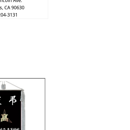
incoln Ave.
s, CA 90630
204-3131