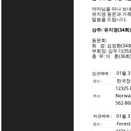
어머님을 떠나 보내
유지영 동문과 가
말씀을 드립니다.
[1]
상주: 유지영(34회)
동문회:
회 장: 김정환(34회
부회장: 김두기(35
총 무: 이 훈(36회
01월 
입관예배 :
한국장
장소 :
12325 
Norwal
주소:
[1]
562-86
01월 3
하관예배
:
Fores
장소 :