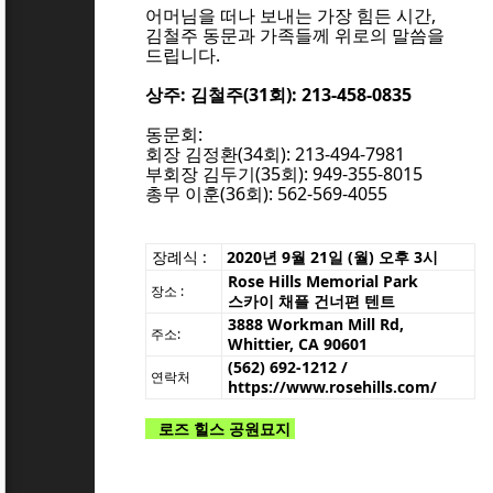
어머님을 떠나 보내는 가장 힘든 시간,
김철주 동문과 가족들께 위로의 말씀을
드립니다.
상주: 김철주(31회): 213-458-0835
동문회:
회장 김정환(34회): 213-494-7981
부회장 김두기(35회): 949-355-8015
총무 이훈(36회): 562-569-4055
장례식
:
2020년 9월 21일 (월) 오후 3시
Rose Hills Memorial Park
장소 :
스카이 채플 건너편 텐트
3888 Workman Mill Rd,
주소:
Whittier, CA 90601
(562) 692-1212 /
연락처
https://www.rosehills.com/
로즈 힐스 공원묘지