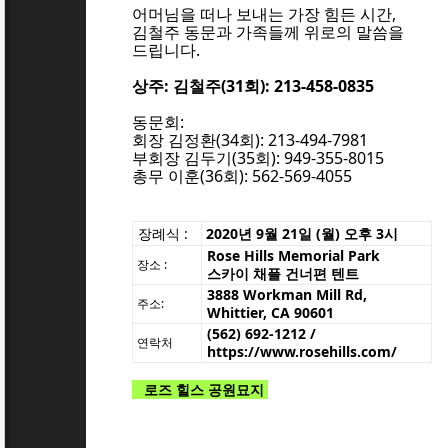
어머님을 떠나 보내는 가장 힘든 시간,
김철주 동문과 가족들께 위로의 말씀을
드립니다.
상주: 김철주(31회): 213-458-0835
동문회:
회장 김정환(34회): 213-494-7981
부회장 김두기(35회): 949-355-8015
총무 이훈(36회): 562-569-4055
장례식
:
2020년 9월 21일 (월) 오후 3시
Rose Hills Memorial Park
장소 :
스카이 채플 건너편 텐트
3888 Workman Mill Rd,
주소:
Whittier, CA 90601
1]
(562) 692-1212 /
연락처
https://www.rosehills.com/
로즈 힐스 공원묘지