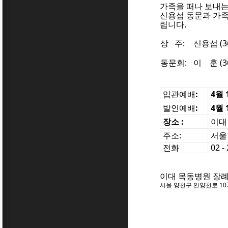
가족을 떠나 보내는
신용섭 동문과 가족
립니다.
상 주:
신용섭 (36
동문회:
이 훈 (36
입관예배
:
4월 
발인예배
:
4월 
장소 :
이대
주소:
서울 
전화
02 -
이대 목동병원 장
서울 양천구 안양천로 10