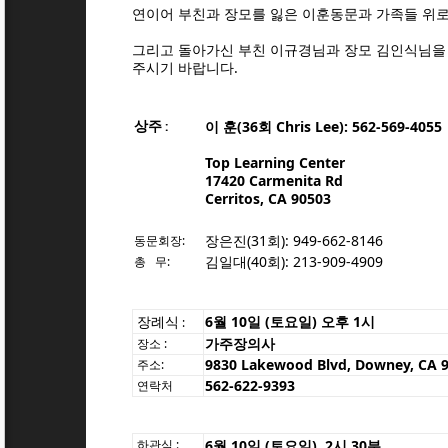
연이어 부친과 장모를 잃은 이훈동문과 가족들 위
그리고 돌아가신 부친 이규경님과 장모 김인식님을
주시기 바랍니다.
상주
이 훈(36회 Chris Lee): 562-569-4055
:
Top Learning Center
17420 Carmenita Rd
Cerritos, CA 90503
장은진(31회): 949-662-8146
동문회장:
김일대(40회): 213-909-4909
총 무:
장례식
6월 10일 (토요일) 오후 1시
:
가주장의사
장소 :
9830 Lakewood Blvd, Downey, CA 
주소:
562-622-9393
연락처
하관식
:
6월 10일 (토요일) 2시 30분