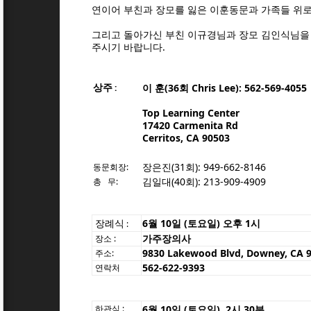
연이어 부친과 장모를 잃은 이훈동문과 가족들 위
그리고 돌아가신 부친 이규경님과 장모 김인식님을
주시기 바랍니다.
상주
이 훈(36회 Chris Lee): 562-569-4055
:
Top Learning Center
17420 Carmenita Rd
Cerritos, CA 90503
장은진(31회): 949-662-8146
동문회장:
김일대(40회): 213-909-4909
총 무:
장례식
6월 10일 (토요일) 오후 1시
:
가주장의사
장소 :
9830 Lakewood Blvd, Downey, CA 
주소:
562-622-9393
연락처
하관식
:
6월 10일 (토요일) 2시 30분