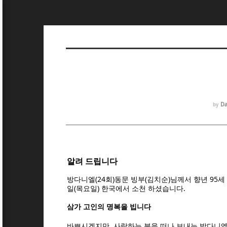
Da
by
알려 드립니다
방다니엘(24회)동문 빙부(김치순)님께서
향년 95세
일(목요일) 한국에서 소천 하셨습니다.
삼가 고인의 명복을 빕니다
바쁘시겠지만, 사랑하는 분을
떠나 보내는 방다니엘