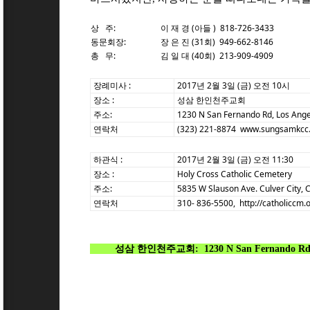
상 주:
이 재 경 (아들 ) 818-726-3433
동문회장:
장 은 진 (31회) 949-662-8146
총 무:
김 일 대 (40회) 213-909-4909
장례미사 :
2017년 2월 3일 (금) 오전 10시
장소 :
성삼 한인천주교회
주소:
1230 N San Fernando Rd, Los Ange
연락처
(323) 221-8874 www.sungsamkcc
하관식 :
2017년 2월 3일 (금) 오전 11:30
장소 :
Holy Cross Catholic Cemetery
주소:
5835 W Slauson Ave.
Culver City,
연락처
310- 836-5500, http://catholiccm.
성삼 한인천주교회:
1230 N San Fernando Rd