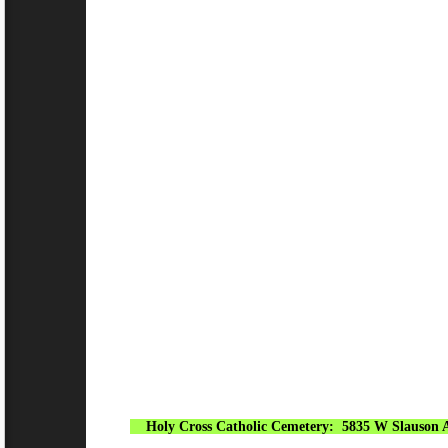
[1]
Holy Cross Catholic Cemetery:
5835 W Slauson 