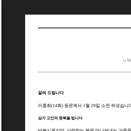
Da
by
알려 드립니다
이충희(14회) 동문께서 1월 29일 소천 하셨습니
삼가 고인의 명복을 빕니다
바쁘시겠지만, 사랑하는 분을
떠나보내는 가족