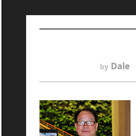
Dale
by