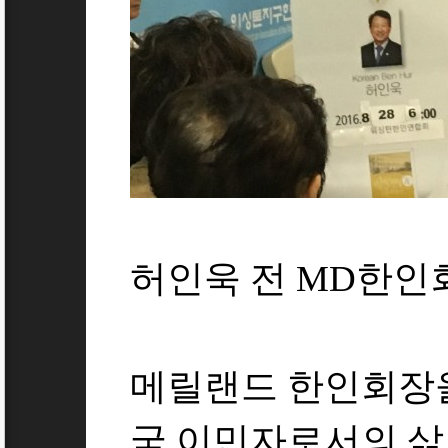
허인욱 전 MD한인
메릴랜드 한인회장을
국 이민자로서의 삶과