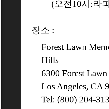
(오전10시:라파
장소 :
Forest Lawn Memo
Hills
6300 Forest Lawn 
Los Angeles, CA 
Tel: (800) 204-31