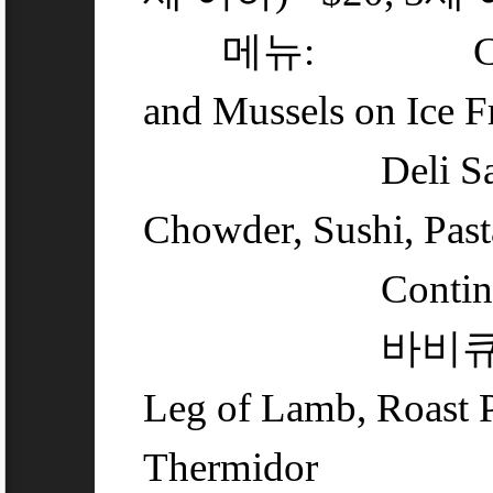
메뉴: Crab Legs
and Mussels on Ice Fr
Deli Salads, 
Chowder, Sushi, Pas
Continental
바비큐 스테이션 
Leg of Lamb, Roast 
Thermidor