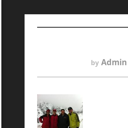
Admin
by