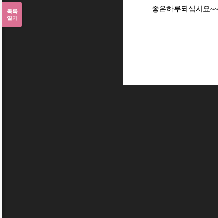
[1]
좋은하루되십시요~~^
목록
열기