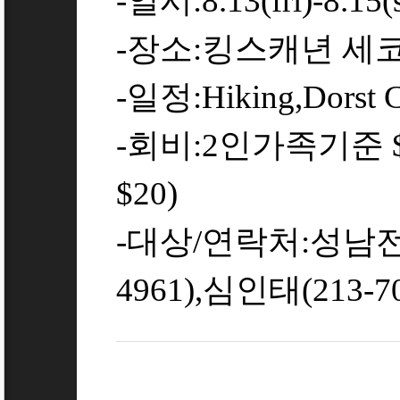
-일시:8.13(fri)-8.15(
-장소:킹스캐년 세코야
-일정:Hiking,Dorst C
-회비:2인가족기준 $
$20)
-대상/연락처:성남전동
4961),심인태(213-70