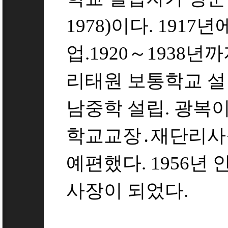
1978)이다. 191
업.1920～1938년
리태원 보통학교 설립
남중학 설립. 광복이
학교교장․재단리사장
예편했다. 1956년
사장이 되었다.