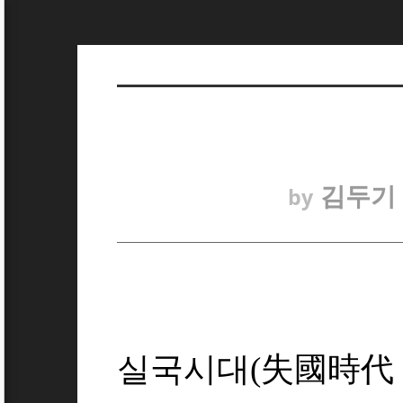
김두기
by
실국시대(失國時代 1