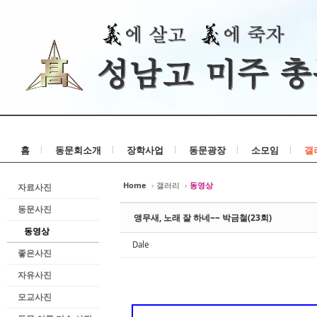
홈
동문회소개
장학사업
동문광장
소모임
갤
Home
›
갤러리
›
동영상
자료사진
동문사진
앵무새, 노래 잘 하네~~ 박금철(23회)
동영상
Dale
좋은사진
자유사진
모교사진