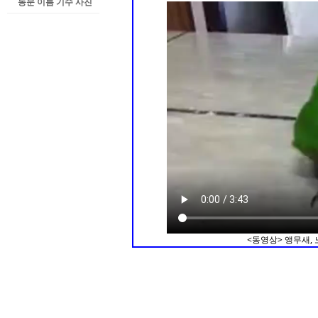
동문 이름 기수 사진
<동영상> 앵무새, 