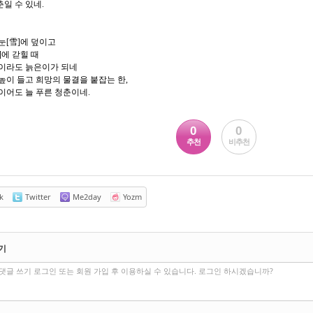
일 수 있네.
눈[雪]에 덮이고
]에 갇힐 때
살이라도 늙은이가 되네
높이 들고 희망의 물결을 붙잡는 한,
이어도 늘 푸른 청춘이네.
0
0
추천
비추천
k
Twitter
Me2day
Yozm
기
댓글 쓰기 로그인 또는 회원 가입 후 이용하실 수 있습니다. 로그인 하시겠습니까?