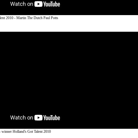
lent 2010 - Martin The Dutch Paul Potts
 winner Holland's Got Talent 2010