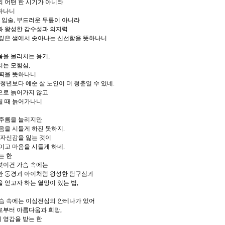
 어떤 한 시기가 아니라
하나니
은 입술, 부드러운 무릎이 아니라
과 왕성한 감수성과 의지력
 깊은 샘에서 솟아나는 신선함을 뜻하나니
움을 물리치는 용기,
치는 모험심,
신력을 뜻하나니
 청년보다 예순 살 노인이 더 청춘일 수 있네.
으로 늙어가지 않고
릴 때 늙어가나니
 주름을 늘리지만
음을 시들게 하진 못하지.
 자신감을 잃는 것이
이고 마음을 시들게 하네.
는 한
섯이건 가슴 속에는
한 동경과 아이처럼 왕성한 탐구심과
 얻고자 하는 열망이 있는 법,
슴 속에는 이심전심의 안테나가 있어
로부터 아름다움과 희망,
의 영감을 받는 한