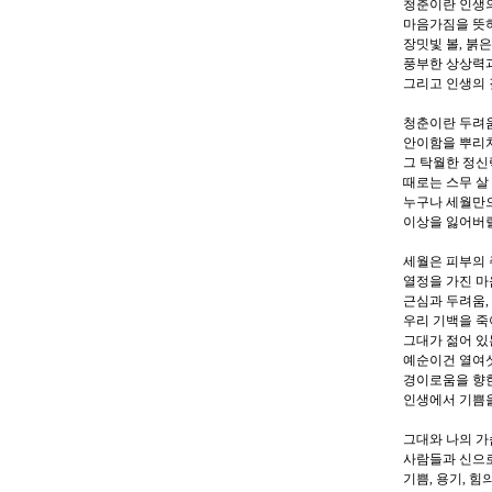
청춘이란 인생의
마음가짐을 뜻
장밋빛 볼, 붉
풍부한 상상력
그리고 인생의
청춘이란 두려
안이함을 뿌리
그 탁월한 정
때로는 스무 살
누구나 세월만
이상을 잃어버
세월은 피부의
열정을 가진 마
근심과 두려움,
우리 기백을 죽
그대가 젊어 있
예순이건 열여
경이로움을 향
인생에서 기쁨을
그대와 나의 가
사람들과 신으
기쁨, 용기, 힘