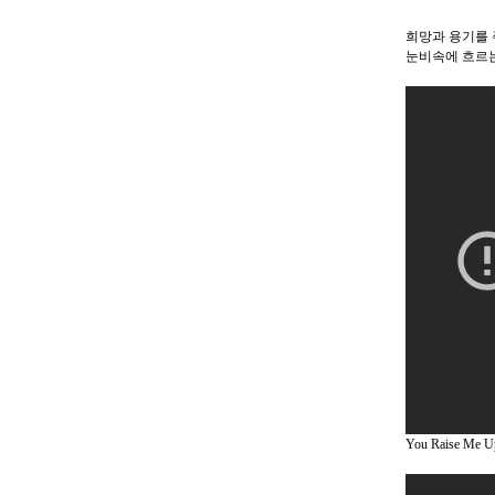
희망과 용기를 
눈비속에 흐르는
You Raise Me Up