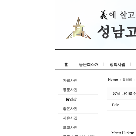
홈
동문회소개
장학사업
Home
›
갤러리
›
자료사진
동문사진
57세 나이로
동영상
Dale
좋은사진
자유사진
모교사진
Martin Hurkens