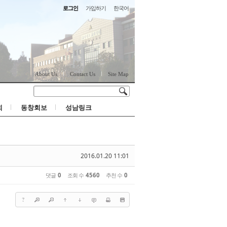
로그인
가입하기
한국어
About Us
Contact Us
Site Map
회
동창회보
성남링크
2016.01.20 11:01
댓글
0
조회 수
4560
추천 수
0
?