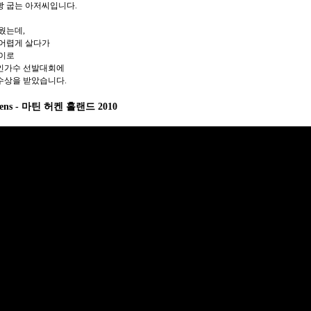
 굽는 아저씨입니다.
구웠는데,
 어렵게 살다가
나이로
인가수 선발대회에
수상을 받았습니다.
kens - 마틴 허켄 홀랜드 2010