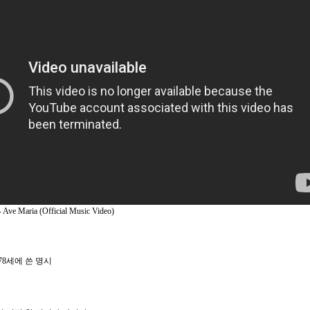
 Ave Maria (Official Music Video)
78세에 쓴 명시