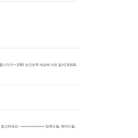
다 !!~~ [SBS 순간포착 세상에 이런 일이] 826회,
세요~ ============= 임팩드릴, 해머드릴,