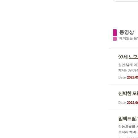
동영상
재미있는 동
97세 노모
십년 넘게 아들
제4화 38:0
Date
2023.0
신박한 모
Date
2022.0
임팩드릴, 
전동드릴를 사
로터리 해머드릴 그