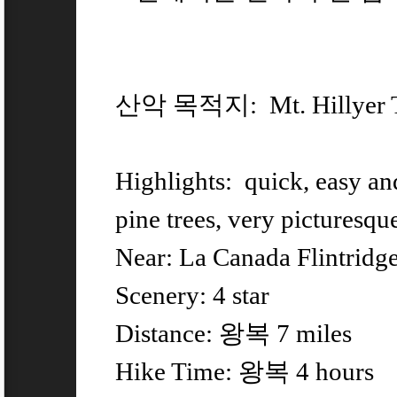
산악 목적지: Mt. Hillyer T
Highlights: quick, easy an
pine trees, very picturesqu
Near: La Canada Flintridg
Scenery: 4 star
Distance: 왕복 7 miles
Hike Time: 왕복 4 hours