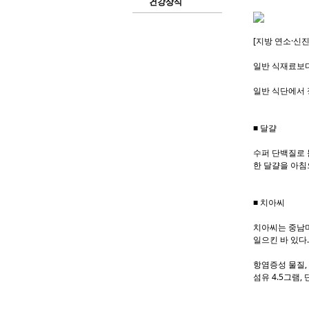
건강상식
[지방 연소·신
일반 식재료보다
일반 식단에서 
■ 달걀
수퍼 단백질로 
한 달걀을 아침
■ 치아씨
치아씨는 중남미
일으킨 바 있다.
항염증성 물질,
섬유 4.5그램