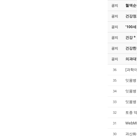
혈액순환
공지
건강정보
공지
‘100
공지
건강 *
공지
건강한 
공지
의과대
공지
[과학이
36
잇몸병
35
잇몸병
34
잇몸병 
33
토종 
32
WebM
31
과산화수
30