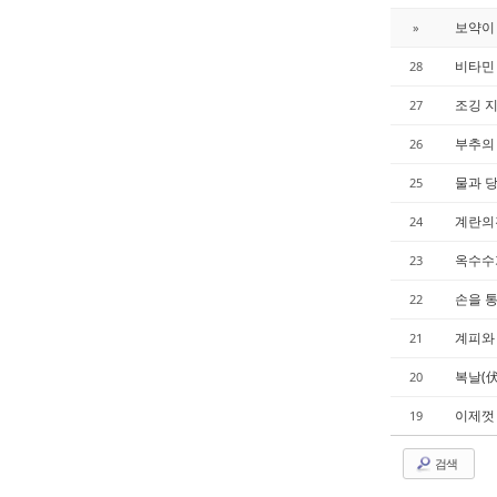
보약이 
»
비타민
28
조깅 
27
부추의 
26
물과 
25
계란의진
24
옥수수가
23
손을 통
22
계피와 
21
복날(伏
20
이제껏 
19
검색