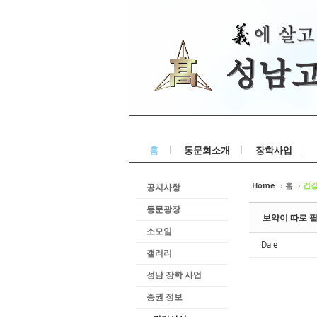
홈
동문회소개
장학사업
Home
›
홈
›
건
공지사항
동문광장
보약이 따로 필
소모임
Dale
갤러리
성남 장학 사업
증권 정보