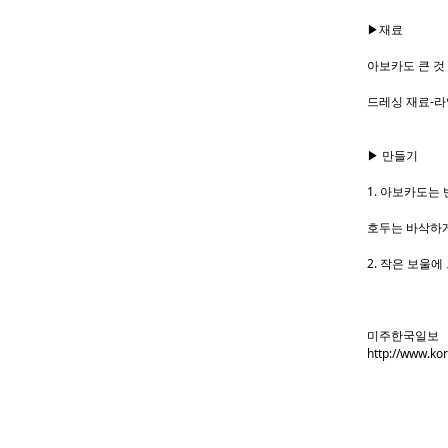
▶재료
아보카도 큰 것 1
드레싱 재료-라
▶ 만들기
1. 아보카도는
호두는 바삭하게
2. 작은 보울
미주한국일보
http://www.ko