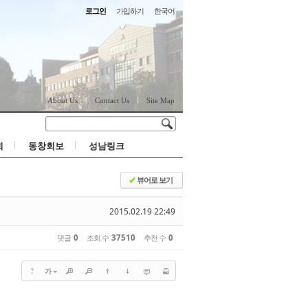
로그인
가입하기
한국어
About Us
Contact Us
Site Map
회
동창회보
성남링크
뷰어로 보기
✔
2015.02.19 22:49
댓글
0
조회 수
37510
추천 수
0
?
가