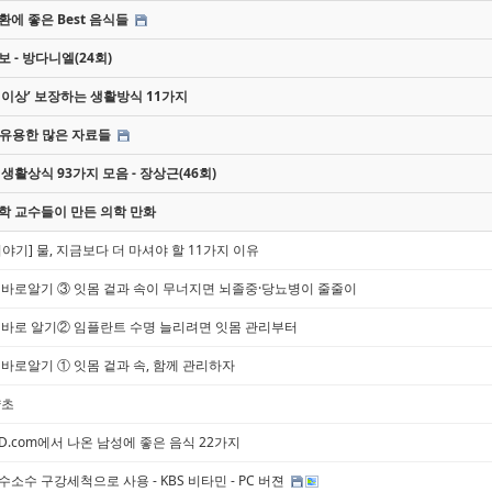
에 좋은 Best 음식들
 - 방다니엘(24회)
세 이상’ 보장하는 생활방식 11가지
 유용한 많은 자료들
생활상식 93가지 모음 - 장상근(46회)
학 교수들이 만든 의학 만화
야기] 물, 지금보다 더 마셔야 할 11가지 이유
 바로알기 ③ 잇몸 겉과 속이 무너지면 뇌졸중·당뇨병이 줄줄이
 바로 알기② 임플란트 수명 늘리려면 잇몸 관리부터
바로알기 ① 잇몸 겉과 속, 함께 관리하자
약초
D.com에서 나온 남성에 좋은 음식 22가지
소수 구강세척으로 사용 - KBS 비타민 - PC 버젼