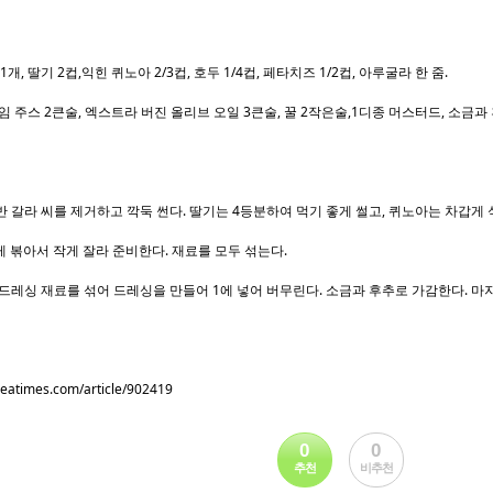
개, 딸기 2컵,익힌 퀴노아 2/3컵, 호두 1/4컵, 페타치즈 1/2컵, 아루굴라 한 줌.
임 주스 2큰술, 엑스트라 버진 올리브 오일 3큰술, 꿀 2작은술,1디종 머스터드, 소금과
 반 갈라 씨를 제거하고 깍둑 썬다. 딸기는 4등분하여 먹기 좋게 썰고, 퀴노아는 차갑게
 볶아서 작게 잘라 준비한다. 재료를 모두 섞는다.
에 드레싱 재료를 섞어 드레싱을 만들어 1에 넣어 버무린다. 소금과 후추로 가감한다. 
reatimes.com/article/902419
0
0
추천
비추천