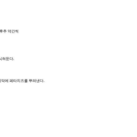
 후추 약간씩
 식혀둔다.
마지막에 페타치즈를 뿌려낸다.