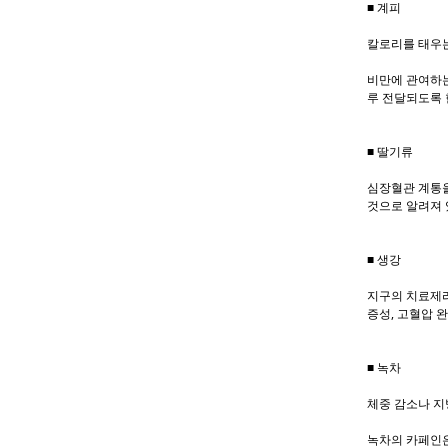
■ 계피
칼로리를 태우는
비만에 관여하는
루 전달되도록 
■ 딸기류
심장혈관 계통을
것으로 알려져 
■ 생강
지구의 치료제라
증성, 고혈압 완
■ 녹차
체중 감소나 지
녹차의 카페인은