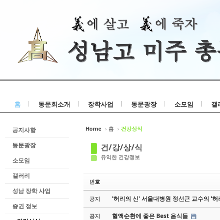
홈
동문회소개
장학사업
동문광장
소모임
갤
Home
›
홈
›
건강상식
공지사항
동문광장
건/강/상/식
유익한 건강정보
소모임
갤러리
번호
성남 장학 사업
'허리의 신' 서울대병원 정선근 교수의 '허
공지
증권 정보
혈액순환에 좋은 Best 음식들
공지