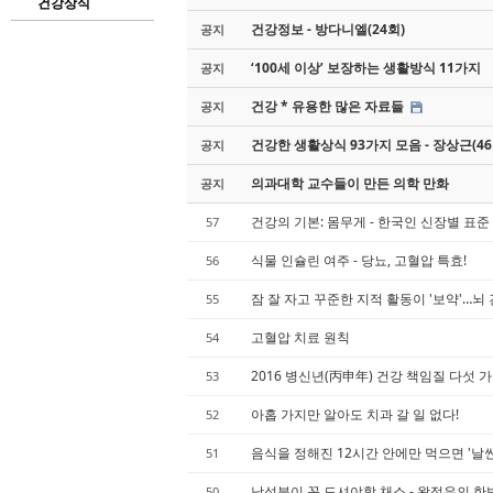
건강상식
건강정보 - 방다니엘(24회)
공지
‘100세 이상’ 보장하는 생활방식 11가지
공지
건강 * 유용한 많은 자료들
공지
건강한 생활상식 93가지 모음 - 장상근(46
공지
의과대학 교수들이 만든 의학 만화
공지
건강의 기본: 몸무게 - 한국인 신장별 표준
57
식물 인슐린 여주 - 당뇨, 고혈압 특효!
56
잠 잘 자고 꾸준한 지적 활동이 '보약'…
55
고혈압 치료 원칙
54
2016 병신년(丙申年) 건강 책임질 다섯 
53
아홉 가지만 알아도 치과 갈 일 없다!
52
음식을 정해진 12시간 안에만 먹으면 '날씬
51
남성분이 꼭 드셔야할 채소 - 왕정우의 
50