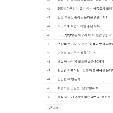
208개 한국인이 즐겨 먹는 식품들의 혈
49
얼굴 주름살 줄이는 놀라운 방법 5가지
48
디스크에 수영이 제일 좋은 이유
47
오이, 영양없는 싸구려 채소? 혈압상승 막
46
뱃살 빼는 10가지 습관 “이놈의 뱃살 때문
45
면역력 높여주는 식품 11가지
44
뱃살 빼는데 꼭 필요한 습관 10가지
43
당뇨병 막으려면… 살은 빼고 근육은 늘려
42
건강한 뼈 만들기
41
회춘하는 건강법 - 남승현(40회)
40
채식 아닌 개고기만 먹은 암환자, 놀랍게도… 
39
검색