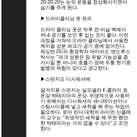
20-20-20는 눈의 운동을 정상화시키면서
습기를 주게 된다.
▶드라이클리닝 옷 유의
드라이 클리닝 옷은 하루 전 비닐 백에서
꺼내 공기를 쏘인 후 입는 것이 좋다. 이런
과정을 거쳐야 드라이 클리닝에서 사용한
케미컬 성분 퍼크가 공기 중에 없어진다.
워싱턴 DC의 환경학자 데이비드 앤드루스
박사는 "퍼크 성분은 암 유발 가능성을 증
가시킬 뿐 아니라 호흡기 장애 두통 현기증
발병의 위험이 있다고 경고한다.
▶스펀지도 디시워셔에
설거지용 스펀지는 살모넬라 E-콜라이 등
온갖 박테리아의 온상. 위생적으로 사용하
기 위해서는 디시워셔의 새니테이션이나
스팀사이클에 넣고 세척을 해 주는 작업이
필요하다. 로마 린다 대학의 라이언 신클레
어 교수는 "위생적인 세척을 해 주면 웬만
한 박테리아는 거의 잡을 수 있다"고 조언
한다.