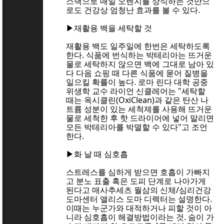
스낵으로 매일 오렌지를 상식하는 것만으
로도 건강상 엄청난 효과를 볼 수 있다.
▶재활용 백을 세탁할 것
재활용 백도 일주일에 한번은 세탁하도록
한다. 식품에 번식하는 박테리아는 뜨거운
물로 세탁하지 않으면 백에 그대로 남아 있
다 다음 쇼핑 때 다른 식품에 묻어 질병을
일으킬 확률이 높다. 로마 린다 대학 공중
위생학 교수 라이언 신클레어는 "세탁할
때는 옥시클린(OxiClean)과 같은 탄산 나
트륨 성분이 있는 세척제를 사용해 뜨거운
물로 세척한 후 핫 드라이어에 넣어 말리면
모든 박테리아를 박멸할 수 있다"고 조언
한다.
▶화 날 때 심호흡
스트레스를 심하게 받으면 호흡이 가빠지
고 분노 표출 혹은 도피 단계로 나아가게
된다고 매사추세츠 월삼의 신체/심리건강
도마센터 앨리스 도마 디렉터는 설명한다.
이때는 누군가와 대적하거나 피할 것이 아
니라 심호흡이 해결방법이라는 것. 숨이 가