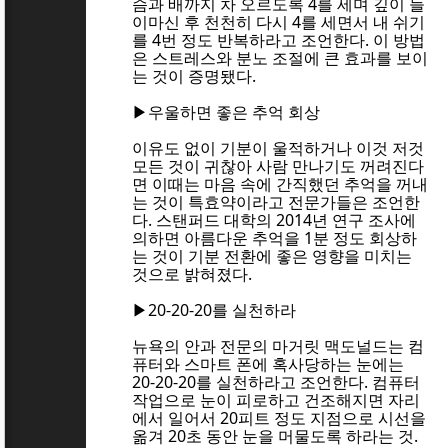
슴과 배까지 차 오르도록 4를 세며 깊이 들
이마신 후 천천히 다시 4를 세면서 내 쉬기
를 4번 정도 반복하라고 조언한다. 이 방법
은 스트레스와 분노 조절에 큰 효과를 보이
는 것이 증명됐다.
▶우울하면 좋은 추억 회상
이유도 없이 기분이 울적하거나 이것 저것
모든 것이 귀찮아 사람 만나기도 꺼려진다
면 이때는 마음 속에 간직했던 추억을 꺼내
는 것이 특효약이라고 전문가들은 조언한
다. 스탠퍼드 대학의 2014년 연구 조사에
의하면 아름다운 추억을 1분 정도 회상하
는 것이 기분 전환에 좋은 영향을 미치는
것으로 밝혀졌다.
▶20-20-20를 실천하라
뉴욕의 안과 전문의 마거릿 맥도널드는 컴
퓨터와 스마트 폰에 혹사당하는 눈에는
20-20-20를 실천하라고 조언한다. 컴퓨터
작업으로 눈이 피로하고 건조해지면 자리
에서 일어서 20피트 정도 지점으로 시선을
옮겨 20초 동안 눈을 머물도록 하라는 것.