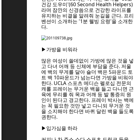
건강 도우미'(60 Second Health Helpers)
라며 잠깐의 신경씀으로 건강한 라이프를
유지하는 비결을 알려줘 눈길을 근다. 프리
벤션이 소개하는 '1분 웰빙 요령'을 소개한
다.
▶가방을 비워라
많은 여성이 쓸데없이 가방에 많은 것을 넣
고 다녀 어깨 등 신체에 부담을 준다. 저울
에 백의 무게를 달아 숄더 백은 5파운드 토
트 백 10파운드가 넘는다면 가방을 비워야
한다. UCLA 스포츠 메디슨 펠로십 전문의
캐롤 프레이는 무거운 백을 들고 다니면 근
육에 무리를 줘 목과 어깨 등 발 통증의 원
인이 된다고 경고한다. 프레이 박사는 백에
는 꼭 필요한 것만 넣고 다니되 무거운 것
을 소지해야 한다면 바퀴 달린 백을 들도록
권한다.
▶입가심을 하라
커피나 차 주스 소다 스포츠 드링크 등을