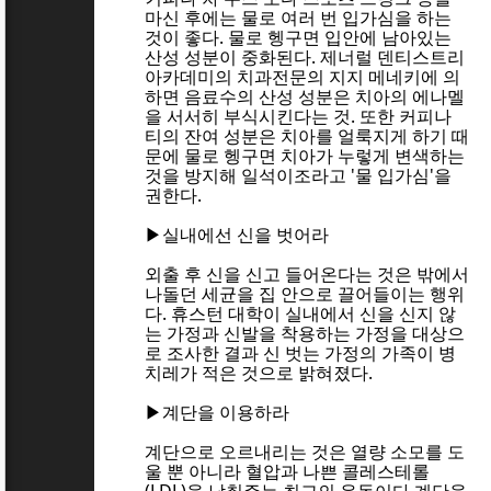
마신 후에는 물로 여러 번 입가심을 하는
것이 좋다. 물로 헹구면 입안에 남아있는
산성 성분이 중화된다. 제너럴 덴티스트리
아카데미의 치과전문의 지지 메네키에 의
하면 음료수의 산성 성분은 치아의 에나멜
을 서서히 부식시킨다는 것. 또한 커피나
티의 잔여 성분은 치아를 얼룩지게 하기 때
문에 물로 헹구면 치아가 누렇게 변색하는
것을 방지해 일석이조라고 '물 입가심'을
권한다.
▶실내에선 신을 벗어라
외출 후 신을 신고 들어온다는 것은 밖에서
나돌던 세균을 집 안으로 끌어들이는 행위
다. 휴스턴 대학이 실내에서 신을 신지 않
는 가정과 신발을 착용하는 가정을 대상으
로 조사한 결과 신 벗는 가정의 가족이 병
치레가 적은 것으로 밝혀졌다.
▶계단을 이용하라
계단으로 오르내리는 것은 열량 소모를 도
울 뿐 아니라 혈압과 나쁜 콜레스테롤
(LDL)을 낮춰주는 최고의 운동이다.계단을