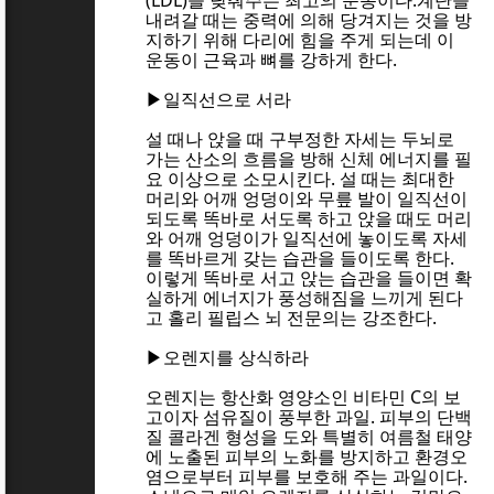
내려갈 때는 중력에 의해 당겨지는 것을 방
지하기 위해 다리에 힘을 주게 되는데 이
운동이 근육과 뼈를 강하게 한다.
▶일직선으로 서라
설 때나 앉을 때 구부정한 자세는 두뇌로
가는 산소의 흐름을 방해 신체 에너지를 필
요 이상으로 소모시킨다. 설 때는 최대한
머리와 어깨 엉덩이와 무릎 발이 일직선이
되도록 똑바로 서도록 하고 앉을 때도 머리
와 어깨 엉덩이가 일직선에 놓이도록 자세
를 똑바르게 갖는 습관을 들이도록 한다.
이렇게 똑바로 서고 앉는 습관을 들이면 확
실하게 에너지가 풍성해짐을 느끼게 된다
고 홀리 필립스 뇌 전문의는 강조한다.
▶오렌지를 상식하라
오렌지는 항산화 영양소인 비타민 C의 보
고이자 섬유질이 풍부한 과일. 피부의 단백
질 콜라겐 형성을 도와 특별히 여름철 태양
에 노출된 피부의 노화를 방지하고 환경오
염으로부터 피부를 보호해 주는 과일이다.